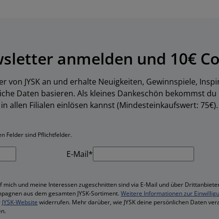
wsletter anmelden und 10€ Co
er von JYSK an und erhalte Neuigkeiten, Gewinnspiele, Inspi
liche Daten basieren. Als kleines Dankeschön bekommst du
in allen Filialen einlösen kannst (Mindesteinkaufswert: 75€).
 Felder sind Pflichtfelder.
E-Mail*
f mich und meine Interessen zugeschnitten sind via E-Mail und über Drittanbieter
mpagnen aus dem gesamten JYSK-Sortiment.
Weitere Informationen zur Einwillig
r
JYSK-Website
widerrufen. Mehr darüber, wie JYSK deine persönlichen Daten vera
n.