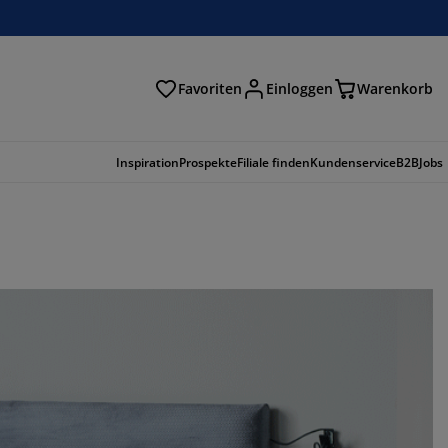
Favoriten
Einloggen
Warenkorb
n
Inspiration
Prospekte
Filiale finden
Kundenservice
B2B
Jobs