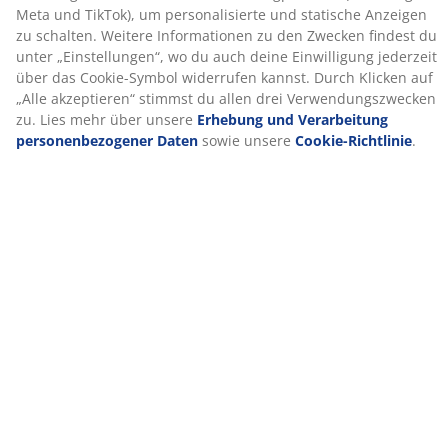
fühlt sich die Bettdecke an. Die feinen Daunenfasern
schließen Luft ein und sorgen so für Leichtigkeit und
optimale Wärmeisolation, während die Federn Gewicht
hinzufügen und die Formstabilität der Bettdecke
gewährleisten. Füllgewicht 750 g.
Baumwollgewebe
Baumwolle ist atmungsaktiv und fühlt sich weich und
natürlich an – für einen angenehmen Schlaf.
Waschen
Die Bettdecke kann bei 60°C in der Maschine
gewaschen werden, um sie frisch und sauber zu halten.
Durch Waschen bei 60°C oder höher werden
Hausstaubmilben aus dem Gewebe entfernt.
®
NOMITE
®
Bettdecken und Kissen mit dem NOMITE
-Label haben
einen besonders dicht gewebten Bezug. Dies reduziert
das Eindringen von Hausstaubmilben und macht die
Bettdecke für Menschen mit Hausstaubmilbenallergie
geeignet.