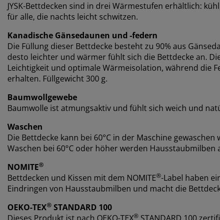
JYSK-Bettdecken sind in drei Wärmestufen erhältlich: küh
für alle, die nachts leicht schwitzen.
Kanadische Gänsedaunen und -federn
Die Füllung dieser Bettdecke besteht zu 90% aus Gänsed
desto leichter und wärmer fühlt sich die Bettdecke an. D
Leichtigkeit und optimale Wärmeisolation, während die 
erhalten. Füllgewicht 300 g.
Baumwollgewebe
Baumwolle ist atmungsaktiv und fühlt sich weich und nat
Waschen
Die Bettdecke kann bei 60°C in der Maschine gewaschen w
Waschen bei 60°C oder höher werden Hausstaubmilben 
®
NOMITE
®
Bettdecken und Kissen mit dem NOMITE
-Label haben ei
Eindringen von Hausstaubmilben und macht die Bettdeck
®
OEKO-TEX
STANDARD 100
®
Dieses Produkt ist nach OEKO-TEX
STANDARD 100 zertifi