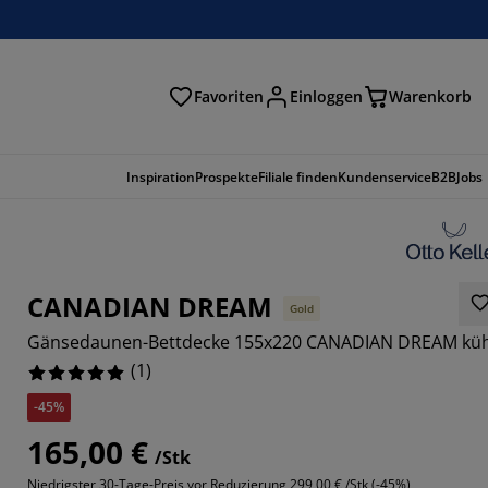
Favoriten
Einloggen
Warenkorb
n
Inspiration
Prospekte
Filiale finden
Kundenservice
B2B
Jobs
CANADIAN DREAM
Gold
Gänsedaunen-Bettdecke 155x220 CANADIAN DREAM küh
(
1
)
-45%
165,00 €
/Stk
Niedrigster 30-Tage-Preis vor Reduzierung
299,00 € /Stk (-45%)