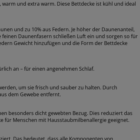
l, warm und extra warm. Diese Bettdecke ist kühl und ideal
aunen und zu 10% aus Federn. Je höher der Daunenanteil,
ie feinen Daunenfasern schließen Luft ein und sorgen so für
Federn Gewicht hinzufügen und die Form der Bettdecke
ürlich an – für einen angenehmen Schlaf.
erden, um sie frisch und sauber zu halten. Durch
aus dem Gewebe entfernt.
nen besonders dicht gewebten Bezug. Dies reduziert das
e für Menschen mit Hausstaubmilbenallergie geeignet.
ziert. Das bedeutet, dass alle Komponenten von