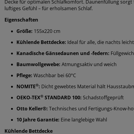
Decke für optimalen Schlafkomfort. Daunenfüllung sorgt 
luftiges Gefühl – für erholsamen Schlaf.
Eigenschaften
Größe:
155x220 cm
Kühlende Bettdecke:
Ideal für alle, die nachts leic
Kanadische Gänsedaunen und -federn:
Füllgewich
Baumwollgewebe:
Atmungsaktiv und weich
Pflege:
Waschbar bei 60°C
®
NOMITE
:
Dicht gewebtes Material hält Hausstaubm
®
OEKO-TEX
STANDARD 100:
Schadstoffgeprüft
Otto Keller®:
Technisches und Fertigungs-Know-h
10 Jahre Garantie:
Eine langlebige Wahl
Kühlende Bettdecke