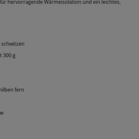
für hervorragende Wärmeisolation und ein leichtes,
ht schwitzen
t 300 g
ilben fern
ow