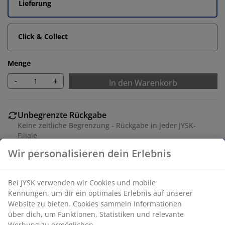
Lieferung
Click & Collect
Menge
-
+
In den Warenkorb
Unbegrenzte Rückgabe
Keine zeitliche Begrenzung - Rückgabe in jeder JYSK-
Filiale
Preisgarantie
30 Tage Preisgarantie auf alle Artikel
Flexible Lieferoptionen
Schnelle und einfache Lieferung nach deiner Wahl