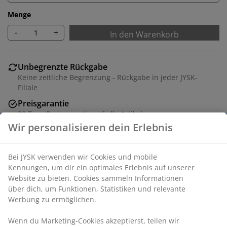
Menge
-
+
In den Warenkorb
Unbegrenzte Rückgabe
Keine zeitliche Begrenzung - Rückgabe in jeder JYSK-
Filiale
Preisgarantie
30 Tage Preisgarantie auf alle Artikel
Flexible Lieferoptionen
Schnelle und einfache Lieferung nach deiner Wahl
Artikelnummer: 1633742
Produkteigenschaften