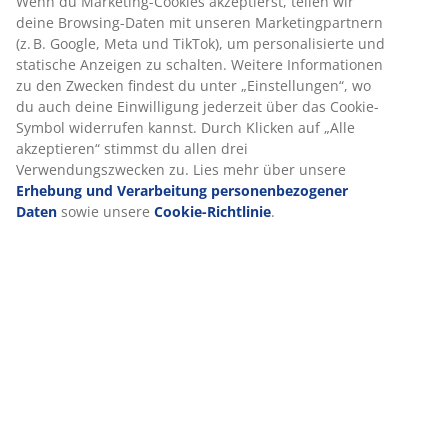
Produkteigenschaften
Bewertungen
(
171
)
Lieferung
Wir personalisieren dein Erlebnis