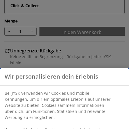
Click & Collect
Menge
-
+
In den Warenkorb
Unbegrenzte Rückgabe
Keine zeitliche Begrenzung - Rückgabe in jeder JYSK-
Filiale
Preisgarantie
30 Tage Preisgarantie auf alle Artikel
Flexible Lieferoptionen
Schnelle und einfache Lieferung nach deiner Wahl
Artikelnummer: 1632258