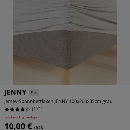
belpflege und Zubehör
nsterfolie
rtenbeleuchtung
11.695906432748536%
ttlaken
tratzenauflagen
leuchtung
5.263157894736842%
behör
mping
eiderschränke
ttgestelle
ushalt
2.923976608187134%
hlafzimmermöbel
xbetten
nderzimmer
7.017543859649122%
ndermatratzen
schen & Bügeln
nderbetten
JENNY
Plus
Jersey-Spannbettlaken JENNY 100x200x35cm grau
(
171
)
Jetzt noch günstiger
10,00 €
/Stk