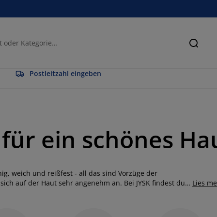
Suche
Postleitzahl eingeben
 für ein schönes Ha
hig, weich und reißfest - all das sind Vorzüge der
t sich auf der Haut sehr angenehm an. Bei JYSK findest du
Lies m
dlichen Farben und Mustern. Besonders in der warmen
t aufzunehmen und schnell wieder abzugeben. Das gilt
 Ein weiterer Vorteil der Mikrofaser ist ihre Eignung für