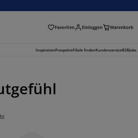
Favoriten
Einloggen
Warenkorb
n
Inspiration
Prospekte
Filiale finden
Kundenservice
B2B
Jobs
utgefühl
ehr