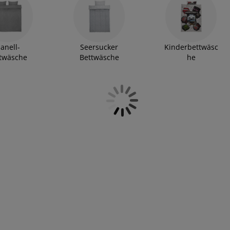
er oder Baumwolle bestehen. Speziell Polyester bietet für
hochwertigen Decke aus Kunstfasern kannst du also
lanell-
Seersucker
Kinderbettwäsc
twäsche
Bettwäsche
he