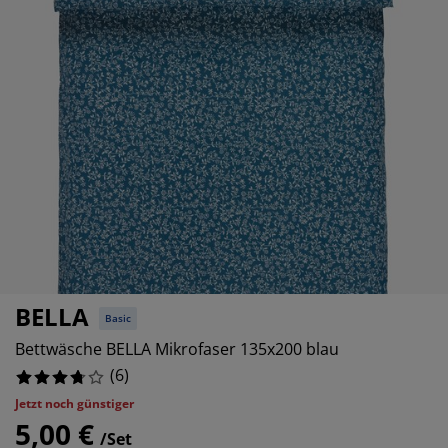
öbelpflege und Zubehör
ensterfolie
artenbeleuchtung
ettlaken
atratzenauflagen
eleuchtung
%
%
ubehör
amping
leiderschränke
ettgestelle
aushalt
4%
chlafzimmermöbel
oxbetten
inderzimmer
indermatratzen
aschen & Bügeln
4%
inderbetten
BELLA
Basic
Bettwäsche BELLA Mikrofaser 135x200 blau
(
6
)
Jetzt noch günstiger
5,00 €
/Set