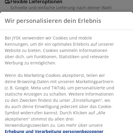
Flexible Lieferoptionen
Schnelle und einfache Lieferung nach deiner Wahl
Wir personalisieren dein Erlebnis
Artikelnummer: 1824820
Bei JYSK verwenden wir Cookies und mobile
Kennungen, um dir ein optimales Erlebnis auf unserer
Website zu bieten. Cookies sammeln Informationen
Produkteigenschaften
über dich, um Funktionen, Statistiken und relevante
Werbung zu ermöglichen.
Wenn du Marketing-Cookies akzeptierst, teilen wir
Bewertungen
deine Browsing-Daten mit unseren Marketingpartnern
(z. B. Google, Meta und TikTok), um personalisierte und
(
6
)
statische Anzeigen zu schalten. Weitere Informationen
zu den Zwecken findest du unter „Einstellungen“, wo
du auch deine Einwilligung jederzeit über das Cookie-
Lieferung
Symbol widerrufen kannst. Durch Klicken auf „Alle
akzeptieren“ stimmst du allen drei
Verwendungszwecken zu. Lies mehr über unsere
Erhebung und Verarbeitung personenbezogener