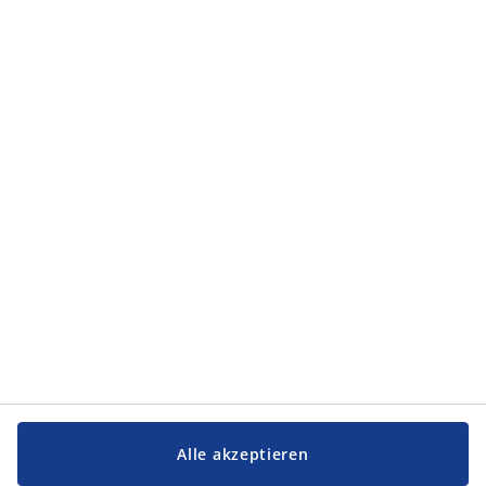
Kategorien
Kategorien
Service und Kontakt
Service und Kontakt
JYSK
JYSK
FIRMENSITZ
Folge JYSK
Alle akzeptieren