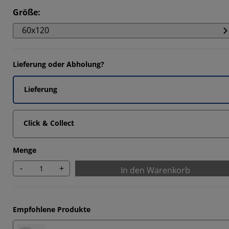
3335%
Größe
:
3335%
60x120
3335%
3335%
Lieferung oder Abholung?
Lieferung
Click & Collect
Menge
-
+
In den Warenkorb
Empfohlene Produkte