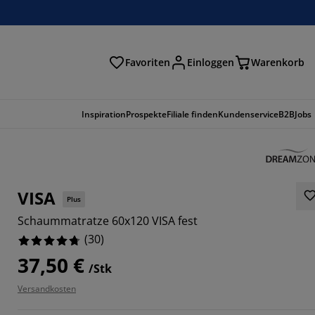
Favoriten
Einloggen
Warenkorb
n
Inspiration
Prospekte
Filiale finden
Kundenservice
B2B
Jobs
VISA
Plus
Schaummatratze 60x120 VISA fest
(
30
)
37,50 €
/Stk
Versandkosten
6667%