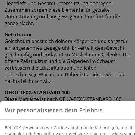
Liegetiefe und Gesamtunterstützung beitragen.
Daten
sowie unsere
Cookie-Richtlinie
.
Zusammen sorgen diese Elemente für gezielte
Unterstützung und ausgewogenen Komfort für die
ganze Nacht.
Gelschaum
Gelschaum passt sich deinem Körper an und sorgt für
ein angenehmes Liegegefühl. Er verteilt dein Gewicht
gleichmäßig und entlastet so Muskeln und Gelenke. Die
offene Zellstruktur und die Gelperlen im Schaum
verbessern die Luftzirkulation und leiten
überschüssige Wärme ab. Daher ist er ideal, wenn du
nachts leicht schwitzt.
OEKO-TEX® STANDARD 100
Diese Matratze ist nach OEKO-TEX® STANDARD 100
zertifiziert. Das bedeutet, dass alle Komponenten, von
Stoffen und Füllmaterialien bis hin zu Garnen und
Reißverschlüssen, von unabhängigen OEKO-TEX®-
Instituten geprüft wurden und strenge Grenzwerte für
Schadstoffe einhalten.