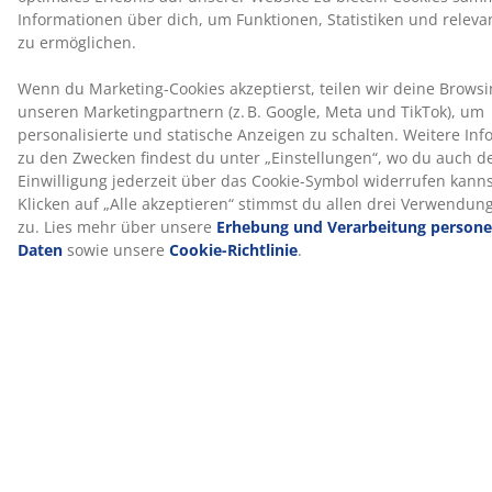
Waschbarer Bezug
Die Matratze verfügt über einen Reißverschlussbezug,
der sich leicht abnehmen und bei 40°C in der
Waschmaschine waschen lässt, um sie frisch und
sauber zu halten.
DREAMZONE®
DREAMZONE® hat sich der Verbesserung deines
Schlafs durch individuelle Matratzen- und
Bettenlösungen verschrieben. Qualität und
Funktionalität stehen seit der Gründung des
Unternehmens in Dänemark im Jahr 2003 an erster
Stelle. DREAMZONE® ist exklusiv bei JYSK erhältlich.
100 Tage Probeliegen und 25 Jahre
Garantieverlängerung
Teste deine neue JYSK GOLD-Schaumstoffmatratze 100
Tage lang in Ruhe zu Hause. Solltest du nicht
vollständig zufrieden sein, kannst du sie gegen ein
anderes Modell umtauschen. Alle GOLD-