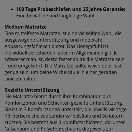
100 Tage Probeschlafen und 25 Jahre Garantie:
Eine bewährte und langlebige Wahl
Wir personalisieren dein Erlebnis
Medium Matratze
Eine mittelfeste Matratze ist eine vielseitige Wahl, die
Bei JYSK verwenden wir Cookies und mobile
ausgewogene Unterstützung und moderate
Kennungen, um dir ein optimales Erlebnis auf unserer
Anpassungsfähigkeit bietet. Das Liegegefühl ist
Website zu bieten. Cookies sammeln Informationen
individuell verschieden, aber im Allgemeinen gilt: Je
über dich, um Funktionen, Statistiken und relevante
schwerer man ist, desto fester sollte die Matratze sein
Werbung zu ermöglichen.
– und umgekehrt. Die Matratze sollte weich oder fest
genug sein, um deine Wirbelsäule in einer geraden
Wenn du Marketing-Cookies akzeptierst, teilen wir
Linie zu halten.
deine Browsing-Daten mit unseren Marketingpartnern
(z. B. Google, Meta und TikTok), um personalisierte und
Gezielte Unterstützung
statische Anzeigen zu schalten. Weitere Informationen
Die Matratze bietet durch ihre Kombination aus
zu den Zwecken findest du unter „Einstellungen“, wo
Komfortzonen und Schichten gezielte Unterstützung.
du auch deine Einwilligung jederzeit über das Cookie-
Sie ist in 7 Komfortzonen unterteilt, die jeweils wichtige
Symbol widerrufen kannst. Durch Klicken auf „Alle
Körperbereiche wie Lendenwirbelsäule und Schultern
akzeptieren“ stimmst du allen drei
stützen. Sie besteht aus 3 Komfortschichten, darunter
Verwendungszwecken zu. Lies mehr über unsere
Gelschaum und Polyetherschaum, die jeweils zur
Erhebung und Verarbeitung personenbezogener