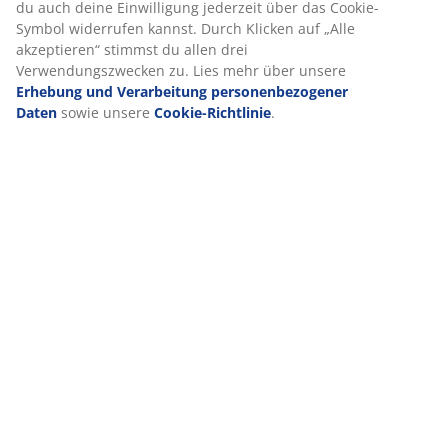
Bewertungen
Wir personalisieren dein Erlebnis
(
15
)
Bei JYSK verwenden wir Cookies und mobile Kennungen, um dir
Lieferung
optimales Erlebnis auf unserer Website zu bieten. Cookies sam
Informationen über dich, um Funktionen, Statistiken und releva
Werbung zu ermöglichen.
Wenn du Marketing-Cookies akzeptierst, teilen wir deine Browsi
Daten mit unseren Marketingpartnern (z. B. Google, Meta und Ti
um personalisierte und statische Anzeigen zu schalten. Weitere
Informationen zu den Zwecken findest du unter „Einstellungen“
du auch deine Einwilligung jederzeit über das Cookie-Symbol
widerrufen kannst. Durch Klicken auf „Alle akzeptieren“ stimms
allen drei Verwendungszwecken zu. Lies mehr über unsere
Erh
und Verarbeitung personenbezogener Daten
sowie unsere
Coo
Richtlinie
.