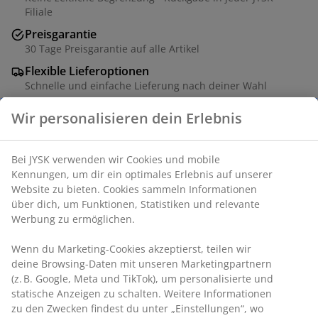
Filiale
Preisgarantie
30 Tage Preisgarantie auf alle Artikel
Flexible Lieferoptionen
Schnelle und einfache Lieferung nach deiner Wahl
Dekorfolie. B40 x H56 x T35 cm
Artikelnummer: 3670558
Aufbauanleitung
Produkteigenschaften