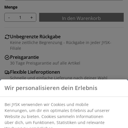
Menge
-
+
In den Warenkorb
Unbegrenzte Rückgabe
Keine zeitliche Begrenzung - Rückgabe in jeder JYSK-
Filiale
Preisgarantie
30 Tage Preisgarantie auf alle Artikel
Flexible Lieferoptionen
Schnelle und einfache Lieferung nach deiner Wahl
Polyester. Bei diesem vielseitigen, schnurlosen Top-
Down-Bottom-Up-Plissee kann sowohl die obere als
auch die untere Schiene bewegt werden. Licht- und
Sichtschutzbedürfnisse können so optimal
ausgeglichen werden. In der Breite kürzbar. B120 x