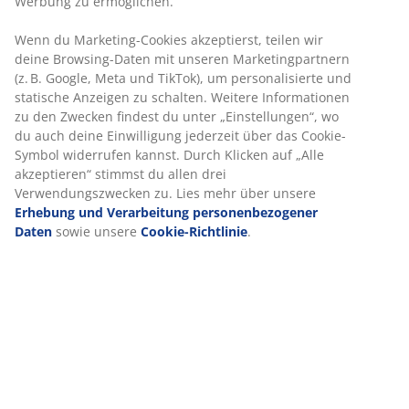
H130 cm
Artikelnummer: 5529709
Aufbauanleitung
Produkteigenschaften
Bewertungen
(
181
)
Lieferung