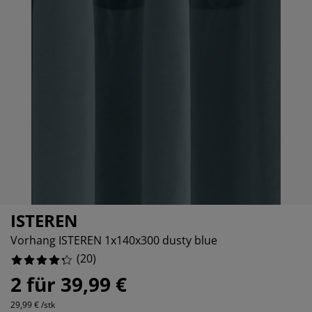
belpflege und Zubehör
nsterfolie
artenbeleuchtung
ttlaken
tratzenauflagen
eleuchtung
ubehör
amping
eiderschränke
ttgestelle
ushalt
chlafzimmermöbel
oxbetten
inderzimmer
ndermatratzen
aschen & Bügeln
nderbetten
ISTEREN
Vorhang ISTEREN 1x140x300 dusty blue
(
20
)
2 für 39,99 €
29,99 € /stk