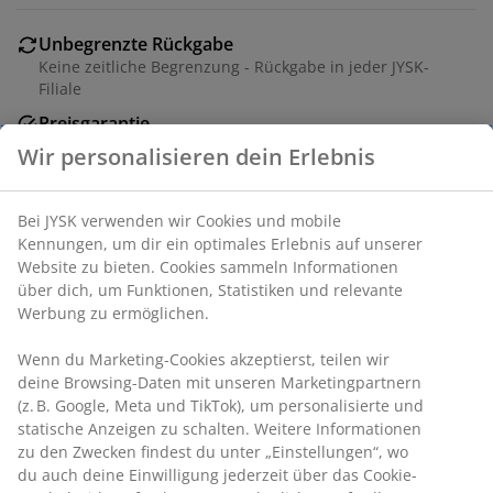
Unbegrenzte Rückgabe
Keine zeitliche Begrenzung - Rückgabe in jeder JYSK-
Filiale
Preisgarantie
30 Tage Preisgarantie auf alle Artikel
Flexible Lieferoptionen
Schnelle und einfache Lieferung nach deiner Wahl
Wir personalisieren dein Erlebnis
Polyester und Polyamid. Mit Ösen. In verschiedenen
Bei JYSK verwenden wir Cookies und mobile Kennungen,
Farben erhältlich. 1 x B140 x H300 cm
um dir ein optimales Erlebnis auf unserer Website zu
bieten. Cookies sammeln Informationen über dich, um
Funktionen, Statistiken und relevante Werbung zu
Artikelnummer: 5080047
ermöglichen.
Wenn du Marketing-Cookies akzeptierst, teilen wir deine
Browsing-Daten mit unseren Marketingpartnern (z. B.
Produkteigenschaften
Google, Meta und TikTok), um personalisierte und