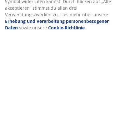
statische Anzeigen zu schalten. Weitere Informationen zu
den Zwecken findest du unter „Einstellungen“, wo du auch
deine Einwilligung jederzeit über das Cookie-Symbol
Bewertungen
widerrufen kannst. Durch Klicken auf „Alle akzeptieren“
(
20
)
stimmst du allen drei Verwendungszwecken zu. Lies mehr
über unsere
Erhebung und Verarbeitung
personenbezogener Daten
sowie unsere
Cookie-
Richtlinie
.
Lieferung