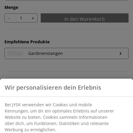
Menge
-
+
In den Warenkorb
Empfohlene Produkte
Gardinenstangen
Unbegrenzte Rückgabe
Keine zeitliche Begrenzung - Rückgabe in jeder JYSK-
Filiale
Preisgarantie
30 Tage Preisgarantie auf alle Artikel
Flexible Lieferoptionen
Schnelle und einfache Lieferung nach deiner Wahl