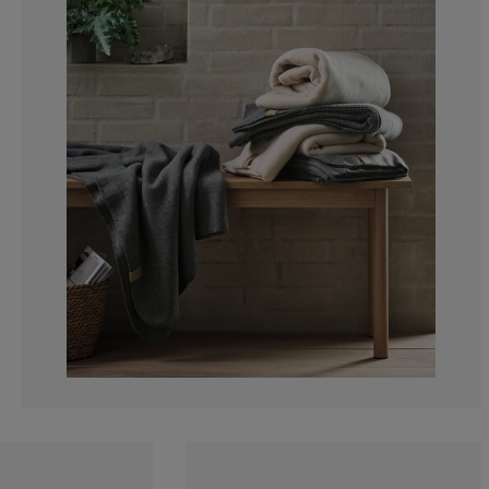
4.76190476190
0%
0%
0%