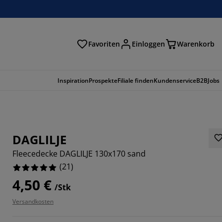
Favoriten
Einloggen
Warenkorb
n
Inspiration
Prospekte
Filiale finden
Kundenservice
B2B
Jobs
DAGLILJE
Fleecedecke DAGLILJE 130x170 sand
(
21
)
4,50 €
/Stk
Versandkosten
9523%