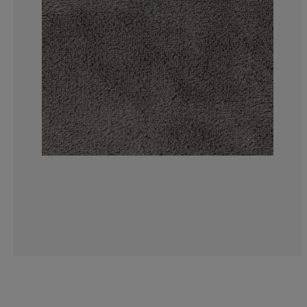
11.31221719457
5.88235294117
1.357466063348
8.597285067873