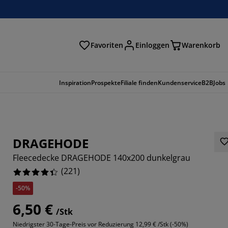
Favoriten
Einloggen
Warenkorb
n
Inspiration
Prospekte
Filiale finden
Kundenservice
B2B
Jobs
DRAGEHODE
Fleecedecke DRAGEHODE 140x200 dunkelgrau
(
221
)
-50%
6,50 €
/Stk
167%
Niedrigster 30-Tage-Preis vor Reduzierung
12,99 € /Stk (-50%)