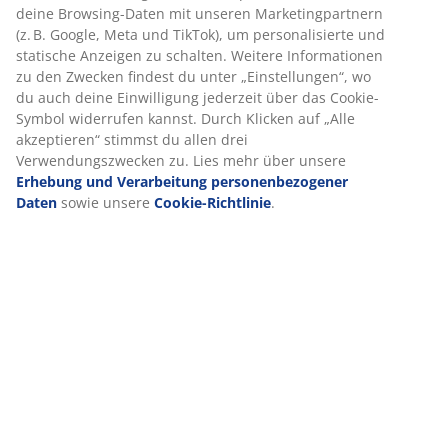
Produkteigenschaften
Bewertungen
(
10
)
Wir personalisieren dein Erlebnis
Lieferung
Bei JYSK verwenden wir Cookies und mobile Kennungen, um dir
optimales Erlebnis auf unserer Website zu bieten. Cookies sam
Informationen über dich, um Funktionen, Statistiken und releva
Werbung zu ermöglichen.
Wenn du Marketing-Cookies akzeptierst, teilen wir deine Browsi
Daten mit unseren Marketingpartnern (z. B. Google, Meta und Ti
um personalisierte und statische Anzeigen zu schalten. Weitere
Informationen zu den Zwecken findest du unter „Einstellungen“
auch deine Einwilligung jederzeit über das Cookie-Symbol wide