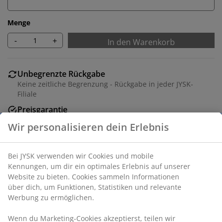
Menge
-
+
In den Warenkorb
Unbegrenzte Rückgabe
Keine zeitliche Begrenzung - Rückgabe in jeder JYSK-
Filiale
Preisgarantie
30 Tage Preisgarantie auf alle Artikel
Flexible Lieferoptionen
Schnelle und einfache Lieferung nach deiner Wahl
Artikelnummer: 4544929