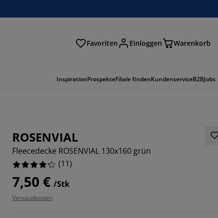
Favoriten
Einloggen
Warenkorb
n
Inspiration
Prospekte
Filiale finden
Kundenservice
B2B
Jobs
ROSENVIAL
Fleecedecke ROSENVIAL 130x160 grün
(
11
)
7,50 €
/Stk
Versandkosten
5454%