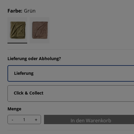
2727%
Farbe
:
Grün
9092%
9092%
Lieferung oder Abholung?
Lieferung
Click & Collect
Menge
-
+
In den Warenkorb