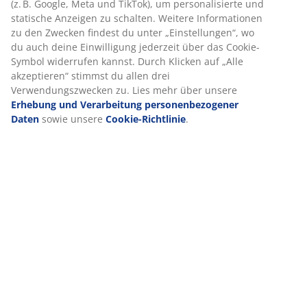
(
10
)
Lieferung
Wir personalisieren dein Erlebnis