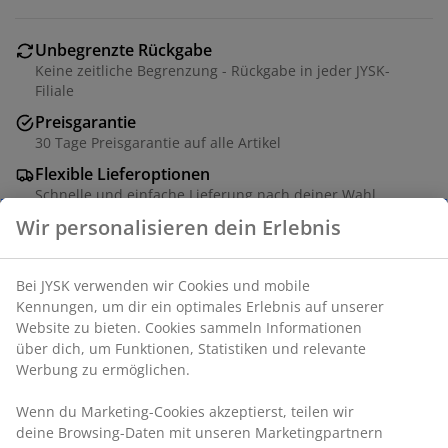
Unbegrenzte Rückgabe
Keine zeitliche Begrenzung - Rückgabe in jeder JYSK-
Filiale
Preisgarantie
30 Tage Preisgarantie auf alle Artikel
Flexible Lieferoptionen
Schnelle und einfache Lieferung nach deiner Wahl
Artikelnummer: 4543507
Produkteigenschaften
Bewertungen