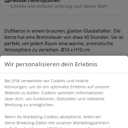
Flexible Lieferoptionen
Schnelle und einfache Lieferung nach deiner Wahl
Duftkerze in einem braunen, glatten Glasbehälter. Die
Kerze hat eine Brenndauer von etwa 40 Stunden. Sie ist
perfekt, um jedem Raum eine warme, aromatische
Atmosphäre zu verleihen. Ø10 x H10 cm
Artikelnummer: 4912565
Produkteigenschaften
Bewertungen
(
20
)