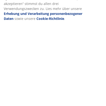
Bewertungen
den Zwecken findest du unter „Einstellungen“, wo du
auch deine Einwilligung jederzeit über das Cookie-
(
3
)
Symbol widerrufen kannst. Durch Klicken auf „Alle
akzeptieren“ stimmst du allen drei Verwendungszwecken
zu. Lies mehr über unsere
Erhebung und Verarbeitung
Lieferung
personenbezogener Daten
sowie unsere
Cookie-
Richtlinie
.