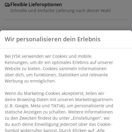
Flexible Lieferoptionen
Schnelle und einfache Lieferung nach deiner Wahl
Raumspray mit einem erfrischenden Blumenduft.
Verwende es, um eine entspannte, gemütliche oder
erfrischende Atmosphäre im Raum zu schaffen. Ø5 x
Wir personalisieren dein Erlebnis
H17 cm
Bei JYSK verwenden wir Cookies und mobile Kennungen,
Artikelnummer: 4912650
um dir ein optimales Erlebnis auf unserer Website zu
Sicherheitsdatenblatt
bieten. Cookies sammeln Informationen über dich, um
Funktionen, Statistiken und relevante Werbung zu
ermöglichen.
Produkteigenschaften
Wenn du Marketing-Cookies akzeptierst, teilen wir deine
Browsing-Daten mit unseren Marketingpartnern (z. B.
Google, Meta und TikTok), um personalisierte und
statische Anzeigen zu schalten. Weitere Informationen zu