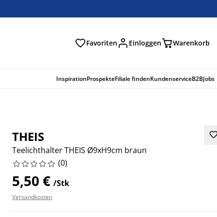
Favoriten
Einloggen
Warenkorb
n
Inspiration
Prospekte
Filiale finden
Kundenservice
B2B
Jobs
THEIS
Teelichthalter THEIS Ø9xH9cm braun
(
0
)
5,50 €
/Stk
Versandkosten