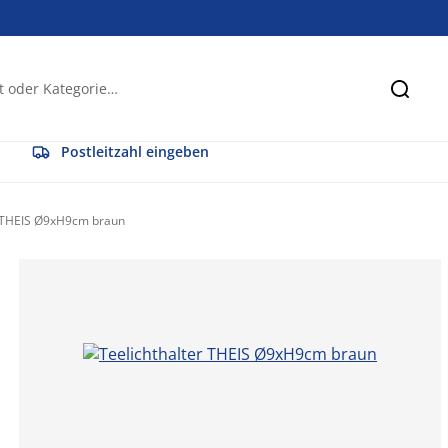
Suche
Postleitzahl eingeben
r THEIS Ø9xH9cm braun