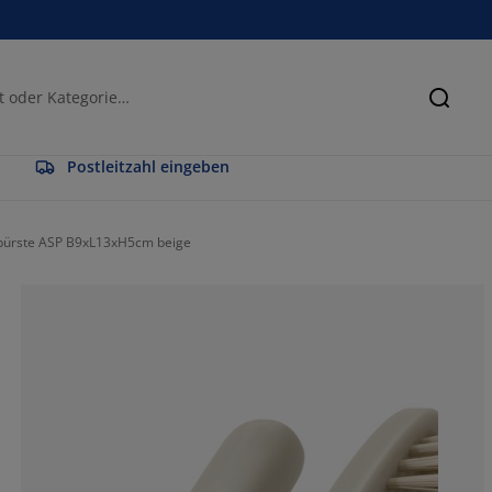
Suche
Postleitzahl eingeben
bürste ASP B9xL13xH5cm beige