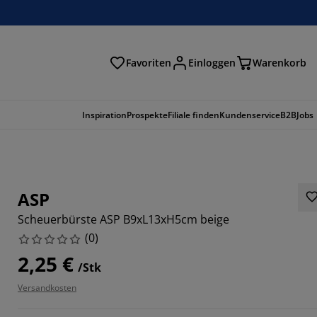
Favoriten
Einloggen
Warenkorb
n
Inspiration
Prospekte
Filiale finden
Kundenservice
B2B
Jobs
ASP
Scheuerbürste ASP B9xL13xH5cm beige
(
0
)
2,25 €
/Stk
Versandkosten