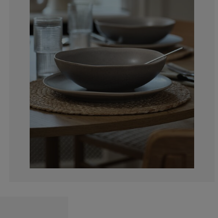
0%
0%
0%
25%