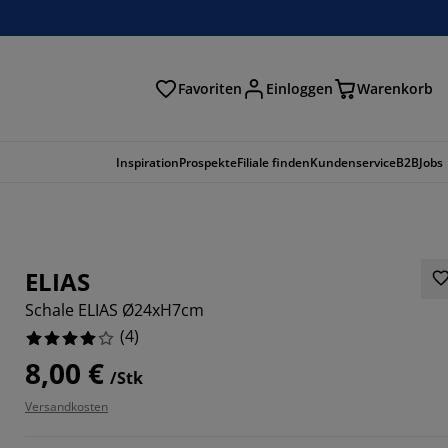
Favoriten
Einloggen
Warenkorb
n
Inspiration
Prospekte
Filiale finden
Kundenservice
B2B
Jobs
ELIAS
Schale ELIAS Ø24xH7cm
(
4
)
8,00 €
/Stk
Versandkosten