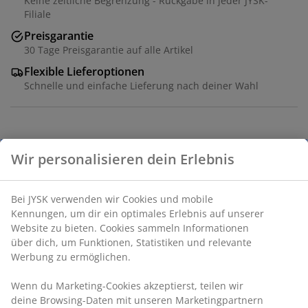
Keine zeitliche Begrenzung - Rückgabe in jeder JYSK-
Filiale
Preisgarantie
30 Tage Preisgarantie auf alle Artikel
Flexible Lieferoptionen
Schnelle und einfache Lieferung nach deiner Wahl
Schale aus Porzellan mit einem reizvollen,
mehrfarbigen Blumendesign. Ideal zum Servieren
kleiner Snacks. Spülmaschinenfest. Ø10 x H3 cm
Artikelnummer: 4912566
Produkteigenschaften