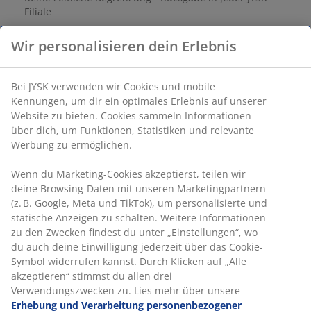
Filiale
Preisgarantie
30 Tage Preisgarantie auf alle Artikel
Flexible Lieferoptionen
Schnelle und einfache Lieferung nach deiner Wahl
Stoff und Eichenfurnier. Sitz- und Rückenkissen aus
Schaumstoff. Mit Drehfuß. B74 x H89 x T79 cm
Artikelnummer: 3630110
Aufbauanleitung
Produkteigenschaften