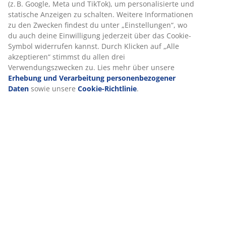
Dieses Set besteht aus folgenden
Bei JYSK verwenden wir Cookies und mobile Kennungen, um
Artikeln
dir ein optimales Erlebnis auf unserer Website zu bieten.
Cookies sammeln Informationen über dich, um Funktionen,
Statistiken und relevante Werbung zu ermöglichen.
Wenn du Marketing-Cookies akzeptierst, teilen wir deine
Produkteigenschaften
Browsing-Daten mit unseren Marketingpartnern (z. B. Google,
Meta und TikTok), um personalisierte und statische Anzeigen
zu schalten. Weitere Informationen zu den Zwecken findest du
unter „Einstellungen“, wo du auch deine Einwilligung jederzeit
Bewertungen
über das Cookie-Symbol widerrufen kannst. Durch Klicken auf
„Alle akzeptieren“ stimmst du allen drei Verwendungszwecken
(
2
)
zu. Lies mehr über unsere
Erhebung und Verarbeitung
personenbezogener Daten
sowie unsere
Cookie-Richtlinie
.
Lieferung