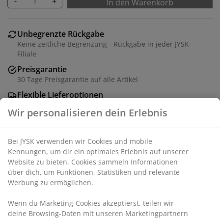
-
+
In den Warenkorb
Unbegrenzte Rückgabe
Keine zeitliche Begrenzung - Rückgabe in jeder JYSK-
Filiale
Preisgarantie
30 Tage Preisgarantie auf alle Artikel
Flexible Lieferoptionen
Schnelle und einfache Lieferung nach deiner Wahl
Tisch: Eichenfurnier und MDF. Exkl. Zusatzplatten. B100
x L160 x H75 cm. Stuhl: Stoff und Stahl.
Artikelnummer: S000597
Wir personalisieren dein Erlebnis