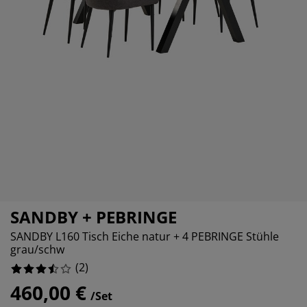
belpflege und Zubehör
nsterfolie
rtenbeleuchtung
0%
ttlaken
tratzenauflagen
leuchtung
0%
behör
mping
eiderschränke
ttgestelle
ushalt
50%
hlafzimmermöbel
xbetten
nderzimmer
0%
ndermatratzen
schen & Bügeln
nderbetten
SANDBY + PEBRINGE
SANDBY L160 Tisch Eiche natur + 4 PEBRINGE Stühle
grau/schw
(
2
)
460,00 €
/Set