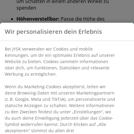
um Schatten in einem anderen Winkel zu
spenden
Höhenverstellbar:
Passe die Höhe des
Sonnenschirms Ihren Bedürfnissen an
UV-Schutz:
Schützt das Schirmdach vor dem
Ausbleichen
Wasserabweisend:
Das Schirmdach ist beständig
gegen leichten Regen und Tau
Stahlstange:
Robust und langlebig
Wir personalisieren dein Erlebnis
Sonnenschirmhalterung für Balkongeländer:
Schnelle und flexible Befestigung
Bei JYSK verwenden wir Cookies und mobile Kennungen, um
dir ein optimales Erlebnis auf unserer Website zu bieten.
Inklusive Aufbewahrungstasche:
Einfacher
Cookies sammeln Informationen über dich, um Funktionen,
Transport und platzsparende Aufbewahrung
Statistiken und relevante Werbung zu ermöglichen.
Ideal für Balkone
Wenn du Marketing-Cookies akzeptierst, teilen wir deine
Der MALMOE Balkonschirm besticht durch sein
Browsing-Daten mit unseren Marketingpartnern (z. B.
kompaktes Design und seine verstellbaren Funktionen,