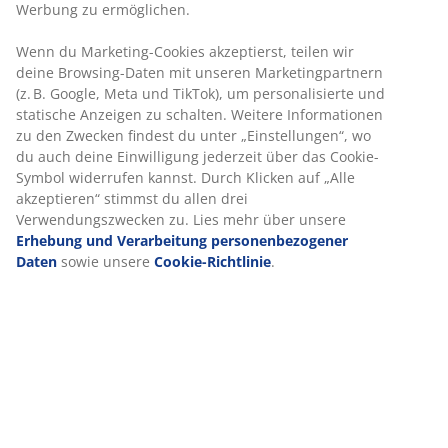
Werbung zu ermöglichen.
Wenn du Marketing-Cookies akzeptierst, teilen wir
deine Browsing-Daten mit unseren Marketingpartnern
(z. B. Google, Meta und TikTok), um personalisierte und
statische Anzeigen zu schalten. Weitere Informationen
zu den Zwecken findest du unter „Einstellungen“, wo
du auch deine Einwilligung jederzeit über das Cookie-
Symbol widerrufen kannst. Durch Klicken auf „Alle
akzeptieren“ stimmst du allen drei
Verwendungszwecken zu. Lies mehr über unsere
Erhebung und Verarbeitung personenbezogener
Verbessere dein Raumklima
Daten
sowie unsere
Cookie-Richtlinie
.
Das Raumklima im Haushalt ist etwas, an das viele
Menschen in einem stressigen Alltag vergessen zu
denken. Ein schlechtes Raumklima kann jedoch zu
Kopfschmerzen, Müdigkeit und Allergien führen.
Glücklicherweise ist es relativ einfach, das Raumklima
deines Zuhauses zu verbessern. Erfahre, wie dir das
gelingt.
Lies mehr