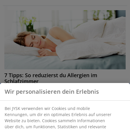
7 Tipps: So reduzierst du Allergien im
Schlafzimmer
Schlafzimmer für Allergiker: Erfahre, wie du eine
Wir personalisieren dein Erlebnis
gesunde Schlafumgebung schaffen kannst, und hole
dir praktische Tipps zur Hygiene im Schlafzimmer.
Bei JYSK verwenden wir Cookies und mobile
Lies mehr
Kennungen, um dir ein optimales Erlebnis auf unserer
Website zu bieten. Cookies sammeln Informationen
über dich, um Funktionen, Statistiken und relevante