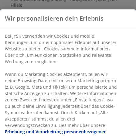
Filiale
Preisgarantie
Wir personalisieren dein Erlebnis
30 Tage Preisgarantie auf alle Artikel
Flexible Lieferoptionen
Bei JYSK verwenden wir Cookies und mobile
Schnelle und einfache Lieferung nach deiner Wahl
Kennungen, um dir ein optimales Erlebnis auf unserer
Website zu bieten. Cookies sammeln Informationen
über dich, um Funktionen, Statistiken und relevante
Werbung zu ermöglichen.
Dekorfolie. B115 x H107 x T30 cm
Wenn du Marketing-Cookies akzeptierst, teilen wir
Artikelnummer: 3630105
deine Browsing-Daten mit unseren Marketingpartnern
(z. B. Google, Meta und TikTok), um personalisierte und
Aufbauanleitung
statische Anzeigen zu schalten. Weitere Informationen
zu den Zwecken findest du unter „Einstellungen“, wo
du auch deine Einwilligung jederzeit über das Cookie-
Symbol widerrufen kannst. Durch Klicken auf „Alle
Produkteigenschaften
akzeptieren“ stimmst du allen drei
Verwendungszwecken zu. Lies mehr über unsere
Erhebung und Verarbeitung personenbezogener