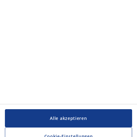
Kategorien
Kategorien
Service und Kontakt
Service und Kontakt
JYSK
JYSK
FIRMENSITZ
Folge JYSK
Alle akzeptieren
Cookie-Einstellungen