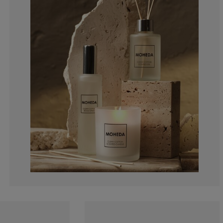
6.25%
0%
6.25%
3.125%