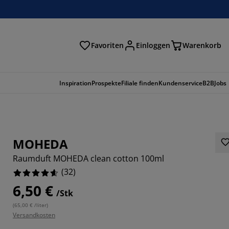
Favoriten
Einloggen
Warenkorb
n
Inspiration
Prospekte
Filiale finden
Kundenservice
B2B
Jobs
MOHEDA
Raumduft MOHEDA clean cotton 100ml
(
32
)
6,50 €
/Stk
(
65,00 € /liter
)
Versandkosten