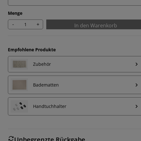
Menge
-
+
In den Warenkorb
Empfohlene Produkte
Zubehör
Badematten
Handtuchhalter
Unbegrenzte Rückgabe