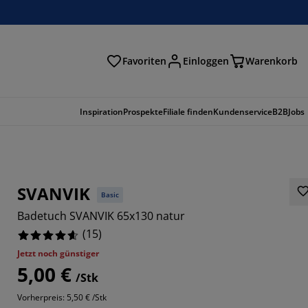
Favoriten
Einloggen
Warenkorb
n
Inspiration
Prospekte
Filiale finden
Kundenservice
B2B
Jobs
SVANVIK
Basic
Badetuch SVANVIK 65x130 natur
(
15
)
Jetzt noch günstiger
5,00 €
/Stk
Vorherpreis: 5,50 € /Stk