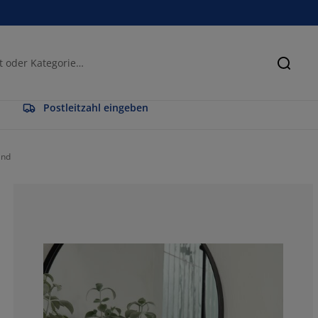
Suche
Postleitzahl eingeben
and
78.03030303030