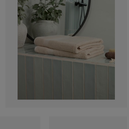
10.60606060606
5.303030303030
1.515151515151
4.545454545454