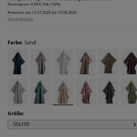
0606%
Normalpreis:
6,99 € /Stk (-50%)
Reduziert seit 12.07.2026 bis 15.08.2026
303%
Versandkosten
5151%
546%
Farbe
:
Sand
Größe
:
50x100