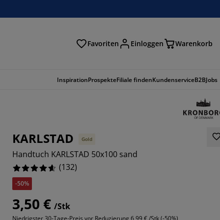
Favoriten
Einloggen
Warenkorb
n
Inspiration
Prospekte
Filiale finden
Kundenservice
B2B
Jobs
KARLSTAD
Gold
Handtuch KARLSTAD 50x100 sand
(
132
)
-50%
3,50 €
303%
/Stk
Niedrigster 30-Tage-Preis vor Reduzierung
6,99 € /Stk (-50%)