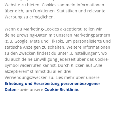
Aluminium. Künstliches Holz hat das Aussehen und die
Website zu bieten. Cookies sammeln Informationen
Textur von Naturholz, ohne dass eine besondere
über dich, um Funktionen, Statistiken und relevante
Pflege erforderlich ist. Aluminium ist ein leichtes und
Werbung zu ermöglichen.
robustes Material, das nicht rostet. B100 x L220 x H74
cm
Wenn du Marketing-Cookies akzeptierst, teilen wir
deine Browsing-Daten mit unseren Marketingpartnern
(z. B. Google, Meta und TikTok), um personalisierte und
Artikelnummer: 3725002
statische Anzeigen zu schalten. Weitere Informationen
Aufbauanleitung
zu den Zwecken findest du unter „Einstellungen“, wo
du auch deine Einwilligung jederzeit über das Cookie-
Symbol widerrufen kannst. Durch Klicken auf „Alle
akzeptieren“ stimmst du allen drei
Produkteigenschaften
Verwendungszwecken zu. Lies mehr über unsere
Erhebung und Verarbeitung personenbezogener
Daten
sowie unsere
Cookie-Richtlinie
.
Bewertungen
(
18
)