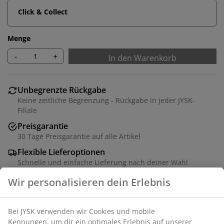
Click & Collect
Menge
-
+
In den Warenkorb
Unbegrenzte Rückgabe
Keine zeitliche Begrenzung - Rückgabe in jeder JYSK-
Filiale
Preisgarantie
30 Tage Preisgarantie auf alle Artikel
Flexible Lieferoptionen
Schnelle und einfache Lieferung nach deiner Wahl
Wir personalisieren dein Erlebnis
Gartentisch mit einer Tischplatte aus künstlichem Holz.
Bei JYSK verwenden wir Cookies und mobile
Rahmen und Beine aus pulverbeschichtetem
Kennungen, um dir ein optimales Erlebnis auf unserer