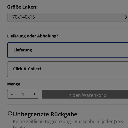
6668%
Größe Laken
:
6666%
70x140x15
3332%
Lieferung oder Abholung?
Lieferung
Click & Collect
Menge
-
+
In den Warenkorb
Unbegrenzte Rückgabe
Keine zeitliche Begrenzung - Rückgabe in jeder JYSK-
Filiale