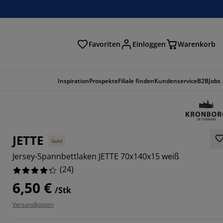
Favoriten
Einloggen
Warenkorb
n
Inspiration
Prospekte
Filiale finden
Kundenservice
B2B
Jobs
JETTE
Gold
Jersey-Spannbettlaken JETTE 70x140x15 weiß
(
24
)
6,50 €
/Stk
Versandkosten
3336%