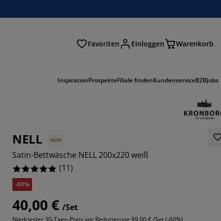
Favoriten
Einloggen
Warenkorb
n
Inspiration
Prospekte
Filiale finden
Kundenservice
B2B
Jobs
NELL
Gold
Satin-Bettwäsche NELL 200x220 weiß
(
11
)
-60%
40,00 €
/Set
Niedrigster 30-Tage-Preis vor Reduzierung
99,00 € /Set (-60%)