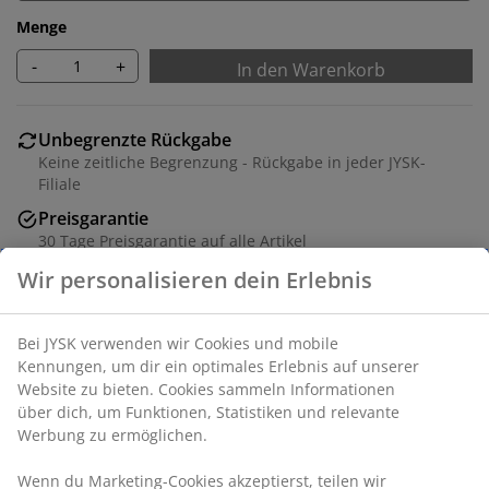
Menge
-
+
In den Warenkorb
Unbegrenzte Rückgabe
Keine zeitliche Begrenzung - Rückgabe in jeder JYSK-
Filiale
Preisgarantie
30 Tage Preisgarantie auf alle Artikel
Flexible Lieferoptionen
Schnelle und einfache Lieferung nach deiner Wahl
Wir personalisieren dein Erlebnis
Artikelnummer: 5529765
Aufbauanleitung
Bei JYSK verwenden wir Cookies und mobile Kennungen,
um dir ein optimales Erlebnis auf unserer Website zu
bieten. Cookies sammeln Informationen über dich, um