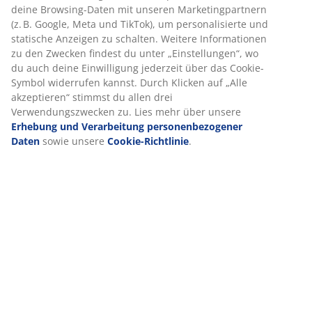
Funktionen, Statistiken und relevante Werbung zu
Produkteigenschaften
ermöglichen.
Wenn du Marketing-Cookies akzeptierst, teilen wir deine
Browsing-Daten mit unseren Marketingpartnern (z. B.
Bewertungen
Google, Meta und TikTok), um personalisierte und
(
0
)
statische Anzeigen zu schalten. Weitere Informationen zu
den Zwecken findest du unter „Einstellungen“, wo du auch
deine Einwilligung jederzeit über das Cookie-Symbol
widerrufen kannst. Durch Klicken auf „Alle akzeptieren“
Lieferung
stimmst du allen drei Verwendungszwecken zu. Lies mehr
über unsere
Erhebung und Verarbeitung
personenbezogener Daten
sowie unsere
Cookie-
Richtlinie
.