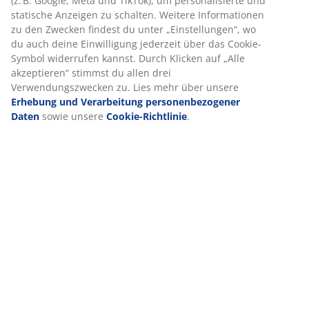
(z. B. Google, Meta und TikTok), um personalisierte und
statische Anzeigen zu schalten. Weitere Informationen
(
0
)
zu den Zwecken findest du unter „Einstellungen“, wo
du auch deine Einwilligung jederzeit über das Cookie-
Symbol widerrufen kannst. Durch Klicken auf „Alle
Lieferung
akzeptieren“ stimmst du allen drei
Verwendungszwecken zu. Lies mehr über unsere
Erhebung und Verarbeitung personenbezogener
Daten
sowie unsere
Cookie-Richtlinie
.