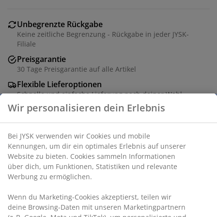
Unbegrenzte Rückgabe
Keine zeitliche Begrenzung - Rückgabe in jeder JYSK-
Filiale
Preisgarantie
30 Tage Preisgarantie auf alle Artikel
Flexible Lieferoptionen
Schnelle und einfache Lieferung nach deiner Wahl
Wir personalisieren dein Erlebnis
Artikelnummer: 4545929
Bei JYSK verwenden wir Cookies und mobile
Kennungen, um dir ein optimales Erlebnis auf unserer
Website zu bieten. Cookies sammeln Informationen
über dich, um Funktionen, Statistiken und relevante
Produkteigenschaften
Werbung zu ermöglichen.
Wenn du Marketing-Cookies akzeptierst, teilen wir
deine Browsing-Daten mit unseren Marketingpartnern
Bewertungen