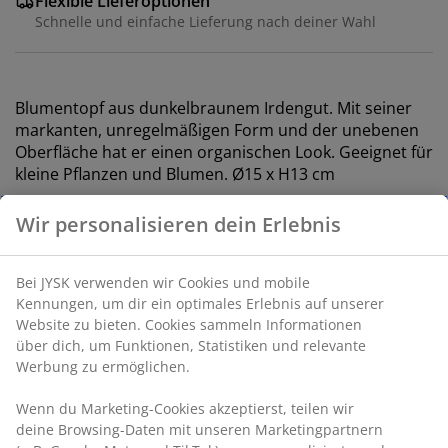
Flexible Lieferoptionen
Schnelle und einfache Lieferung nach deiner Wahl
Blumentopf aus dunkelbraunem Irdengut. Mit seiner
markanten, unregelmäßigen Form und der unebenen
Oberfläche hat er einen organischen Look. Geeignet für
kleine Pflanzen und Blumen. Ø15 x H13 cm
Wir personalisieren dein Erlebnis
Artikelnummer: 4912930
Bei JYSK verwenden wir Cookies und mobile
Kennungen, um dir ein optimales Erlebnis auf unserer
Produkteigenschaften
Website zu bieten. Cookies sammeln Informationen
über dich, um Funktionen, Statistiken und relevante
Werbung zu ermöglichen.
Bewertungen
Wenn du Marketing-Cookies akzeptierst, teilen wir
(
0
)
deine Browsing-Daten mit unseren Marketingpartnern