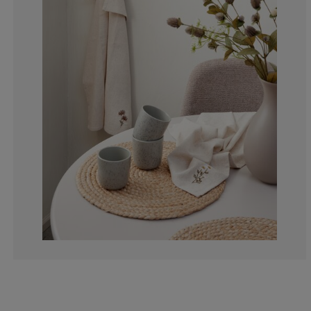
0%
0%
0%
40%