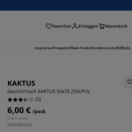
Favoriten
Einloggen
Warenkorb
n
Inspiration
Prospekte
Filiale finden
Kundenservice
B2B
Jobs
KAKTUS
Geschirrtuch KAKTUS 50x70 2Stk/Pck
(
5
)
6,00 €
/pack
(
3,00 € /stück
)
Versandkosten