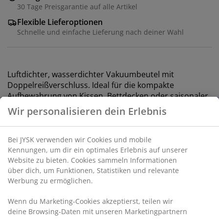
30 Tage Preisgarantie auf alle Artikel
Flexible Lieferoptionen
Schnelle und einfache Lieferung nach deiner Wahl
Luftdichter, wasserdichter Vakuumbeutel mit
Doppelreißverschluss. Ideal für die kompakte
Aufbewahrung von Kissen, Bettdecken oder saisonaler
Kleidung. Fülle den Beutel und sauge die Luft mit einem
Staubsauger heraus.
80x100 cm
Artikelnummer: 4912780
Produkteigenschaften