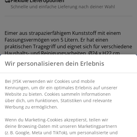
Flexible Lieferoptionen
Schnelle und einfache Lieferung nach deiner Wahl
Eimer aus strapazierfähigem Kunststoff mit einem
Fassungsvermögen von 5 Litern. Er hat einen
praktischen Tragegriff und eignet sich für verschiedene
Haushalts- und Reinigungsarbeiten. Ø24 x H22 cm
Artikelnummer: 4912873
Wir personalisieren dein Erlebnis
Produkteigenschaften
Bei JYSK verwenden wir Cookies und mobile Kennungen,
um dir ein optimales Erlebnis auf unserer Website zu
bieten. Cookies sammeln Informationen über dich, um
Funktionen, Statistiken und relevante Werbung zu
Bewertungen
ermöglichen.
(
1
)
Wenn du Marketing-Cookies akzeptierst, teilen wir deine