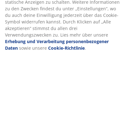
Browsing-Daten mit unseren Marketingpartnern (z. B.
Google, Meta und TikTok), um personalisierte und
Lieferung
statische Anzeigen zu schalten. Weitere Informationen zu
den Zwecken findest du unter „Einstellungen“, wo du
auch deine Einwilligung jederzeit über das Cookie-
Symbol widerrufen kannst. Durch Klicken auf „Alle
akzeptieren“ stimmst du allen drei Verwendungszwecken
zu. Lies mehr über unsere
Erhebung und Verarbeitung
personenbezogener Daten
sowie unsere
Cookie-
Richtlinie
.