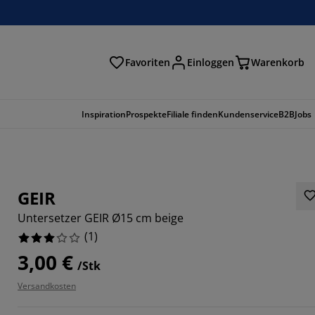
Favoriten
Einloggen
Warenkorb
n
Inspiration
Prospekte
Filiale finden
Kundenservice
B2B
Jobs
GEIR
Untersetzer GEIR Ø15 cm beige
(
1
)
3,00 €
/Stk
Versandkosten