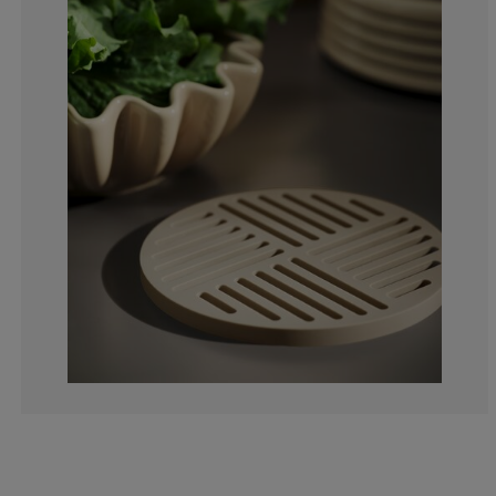
0%
100%
0%
0%