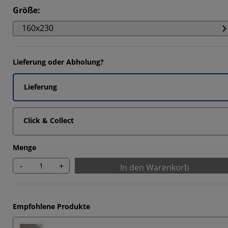
7742%
Größe
:
1505%
160x230
6025%
5806%
Lieferung oder Abholung?
Lieferung
Click & Collect
Menge
-
+
In den Warenkorb
Empfohlene Produkte