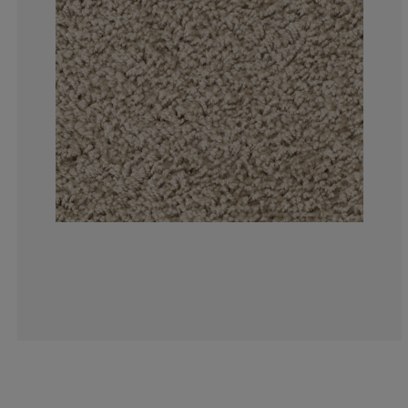
19.3548387096
5.37634408602
2.150537634408
6.45161290322