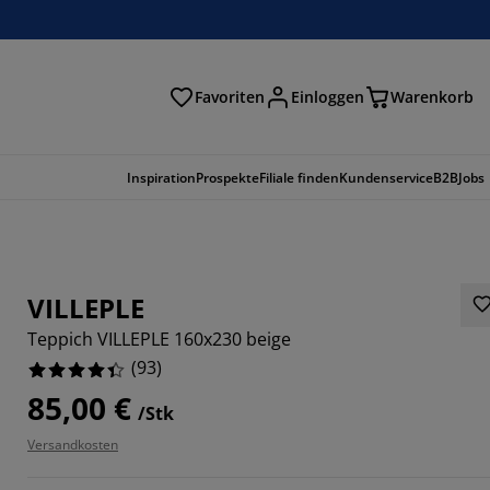
Favoriten
Einloggen
Warenkorb
n
Inspiration
Prospekte
Filiale finden
Kundenservice
B2B
Jobs
VILLEPLE
Teppich VILLEPLE 160x230 beige
(
93
)
85,00 €
/Stk
Versandkosten
6666%