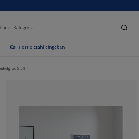
Suche
Postleitzahl eingeben
nkelgrau Stoff
61.2903225806