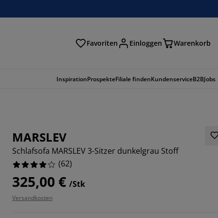
Favoriten
Einloggen
Warenkorb
n
Inspiration
Prospekte
Filiale finden
Kundenservice
B2B
Jobs
MARSLEV
Schlafsofa MARSLEV 3-Sitzer dunkelgrau Stoff
(
62
)
325,00 €
/Stk
Versandkosten
4516%