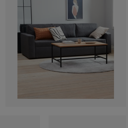
16.12903225806
3.22580645161
8.06451612903
11.2903225806