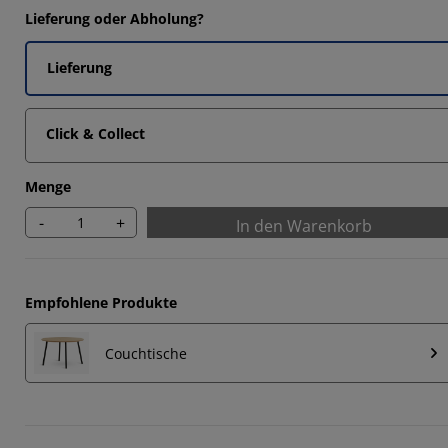
4516%
Lieferung oder Abholung?
2903%
Lieferung
2258%
4516%
Click & Collect
Menge
-
+
In den Warenkorb
Empfohlene Produkte
Couchtische