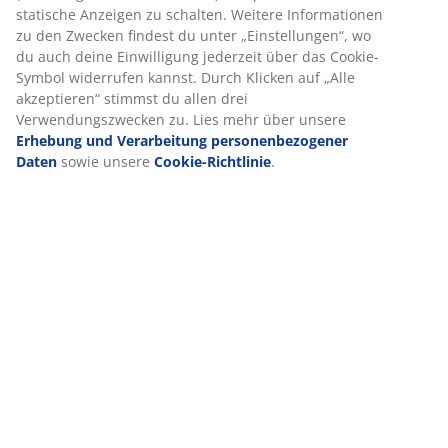
Lieferung
Bei JYSK verwenden wir Cookies und mobile Kennungen, um dir
ein optimales Erlebnis auf unserer Website zu bieten. Cookies
sammeln Informationen über dich, um Funktionen, Statistiken
und relevante Werbung zu ermöglichen.
Wenn du Marketing-Cookies akzeptierst, teilen wir deine
Browsing-Daten mit unseren Marketingpartnern (z. B. Google,
Meta und TikTok), um personalisierte und statische Anzeigen zu
schalten. Weitere Informationen zu den Zwecken findest du
unter „Einstellungen“, wo du auch deine Einwilligung jederzeit
über das Cookie-Symbol widerrufen kannst. Durch Klicken auf
„Alle akzeptieren“ stimmst du allen drei Verwendungszwecken
zu. Lies mehr über unsere
Erhebung und Verarbeitung
personenbezogener Daten
sowie unsere
Cookie-Richtlinie
.