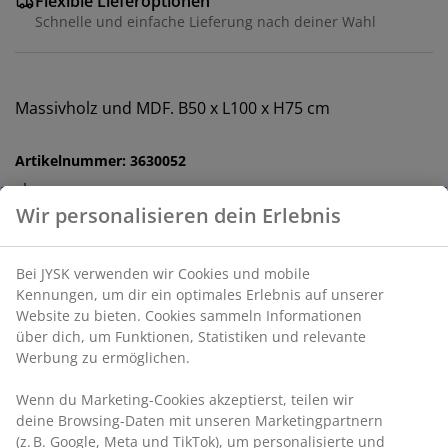
Flexible Lieferoptionen
Schnelle und einfache Lieferung nach deiner Wahl
Massivholz und MDF. B50 x L100 x H75 cm
Artikelnummer: 3630052
Aufbauanleitung
Produkteigenschaften
Bewertungen
(
26
)
Wir personalisieren dein Erlebnis