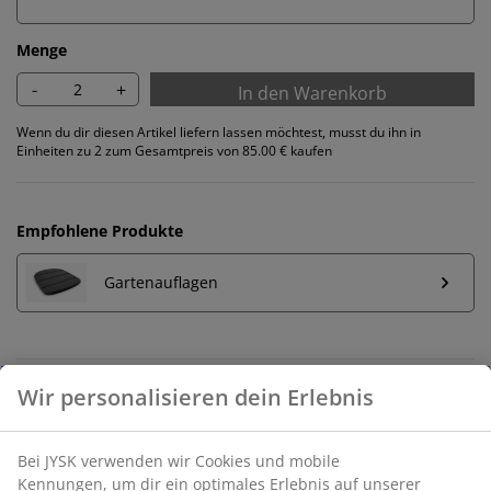
Menge
-
+
In den Warenkorb
Wenn du dir diesen Artikel liefern lassen möchtest, musst du ihn in
Einheiten zu 2 zum Gesamtpreis von 85.00 € kaufen
Empfohlene Produkte
Gartenauflagen
Unbegrenzte Rückgabe
Keine zeitliche Begrenzung - Rückgabe in jeder JYSK-
Filiale
Preisgarantie