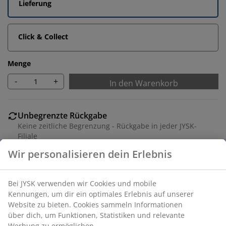
Lieferung
Click & Collect
Menge
-
+
In den Warenkorb
Unbegrenzte Rückgabe
Keine zeitliche Begrenzung - Rückgabe in jeder JYSK-
Filiale
Preisgarantie
30 Tage Preisgarantie auf alle Artikel
Flexible Lieferoptionen
Schnelle und einfache Lieferung nach deiner Wahl