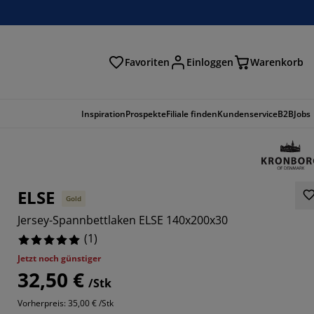
Favoriten
Einloggen
Warenkorb
n
Inspiration
Prospekte
Filiale finden
Kundenservice
B2B
Jobs
ELSE
Gold
Jersey-Spannbettlaken ELSE 140x200x30
(
1
)
Jetzt noch günstiger
32,50 €
/Stk
Vorherpreis: 35,00 € /Stk